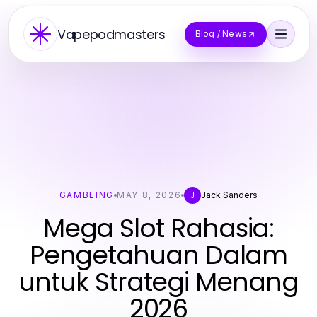
Vapepodmasters
Blog / News
GAMBLING
MAY 8, 2026
Jack Sanders
J
Mega Slot Rahasia:
Pengetahuan Dalam
untuk Strategi Menang
2026