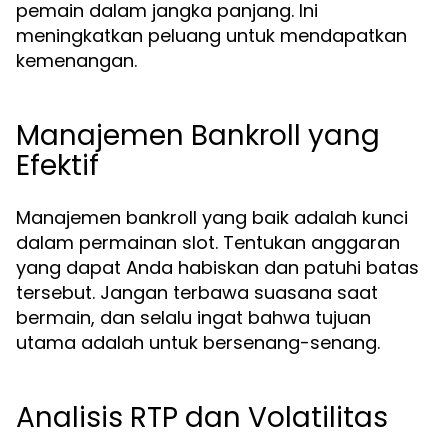
pemain dalam jangka panjang. Ini
meningkatkan peluang untuk mendapatkan
kemenangan.
Manajemen Bankroll yang
Efektif
Manajemen bankroll yang baik adalah kunci
dalam permainan slot. Tentukan anggaran
yang dapat Anda habiskan dan patuhi batas
tersebut. Jangan terbawa suasana saat
bermain, dan selalu ingat bahwa tujuan
utama adalah untuk bersenang-senang.
Analisis RTP dan Volatilitas