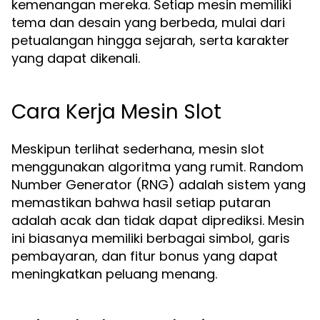
kemenangan mereka. Setiap mesin memiliki
tema dan desain yang berbeda, mulai dari
petualangan hingga sejarah, serta karakter
yang dapat dikenali.
Cara Kerja Mesin Slot
Meskipun terlihat sederhana, mesin slot
menggunakan algoritma yang rumit. Random
Number Generator (RNG) adalah sistem yang
memastikan bahwa hasil setiap putaran
adalah acak dan tidak dapat diprediksi. Mesin
ini biasanya memiliki berbagai simbol, garis
pembayaran, dan fitur bonus yang dapat
meningkatkan peluang menang.