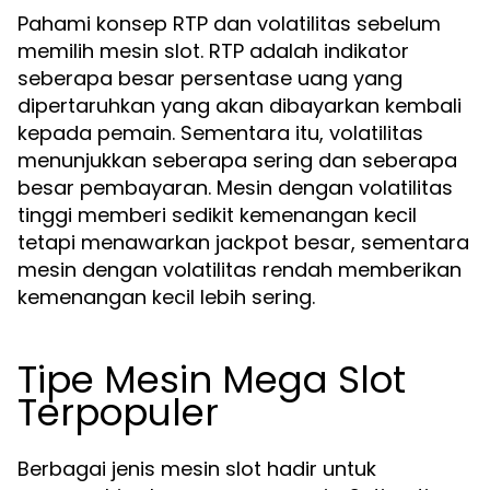
Pahami konsep RTP dan volatilitas sebelum
memilih mesin slot. RTP adalah indikator
seberapa besar persentase uang yang
dipertaruhkan yang akan dibayarkan kembali
kepada pemain. Sementara itu, volatilitas
menunjukkan seberapa sering dan seberapa
besar pembayaran. Mesin dengan volatilitas
tinggi memberi sedikit kemenangan kecil
tetapi menawarkan jackpot besar, sementara
mesin dengan volatilitas rendah memberikan
kemenangan kecil lebih sering.
Tipe Mesin Mega Slot
Terpopuler
Berbagai jenis mesin slot hadir untuk