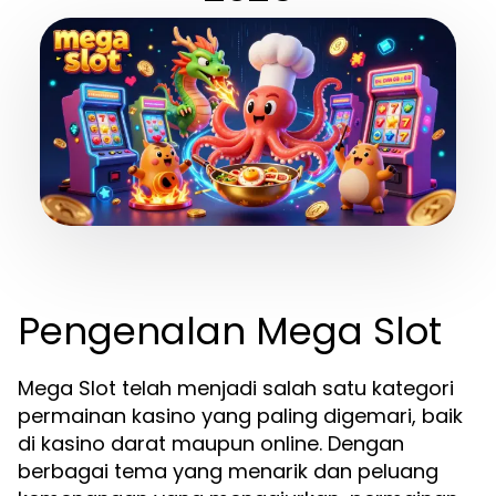
Pengenalan Mega Slot
Mega Slot telah menjadi salah satu kategori
permainan kasino yang paling digemari, baik
di kasino darat maupun online. Dengan
berbagai tema yang menarik dan peluang